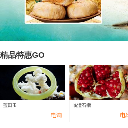
精品特惠GO
蓝田玉
临潼石榴
电询
电