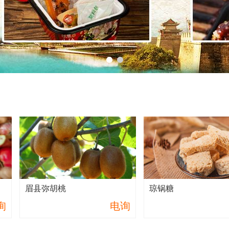
眉县弥胡桃
琼锅糖
询
电询