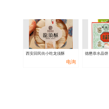
西安回民街小吃龙须酥
德懋恭水晶饼
电询