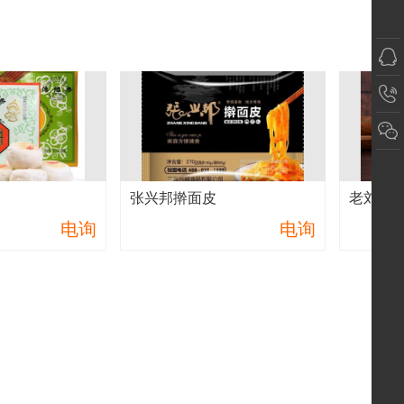
张兴邦擀面皮
电询
电询