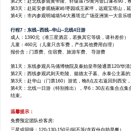
第2天：赴北线参观黄帝陵、轩辕庙75/黄河壶口瀑布90，
第3天：赴延安参观杨家岭/枣园或王家坪，远观宝塔山，
第4天：市内参观明城墙54/大雁塔北广场亚洲第一大音乐喷
行程7：东线--西线--华山--北线4日游
成人：1390元（准三星酒店，若换其它等级，请补差价）
儿童：460元（儿童只含车费，产生其他费用自理）
报价含：门票费、住宿费、旅游车费、 导游费
第1天：东线参观兵马俑博物院及秦始皇帝陵通票120/华
第2天：西线参观武则天乾陵、懿德太子墓、永泰公主墓的大
第3天：赴华山（门票160）游览，晚8点左右返回到西安
第4天：北线一日游（特别推出），早6：30左右集合点集
结束。
温馨提示：
免费预定团队价客房:
三星或同级：120-130-150元/间不等(含双份自助早餐）