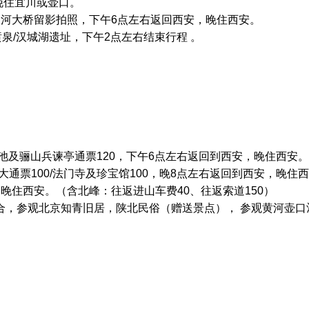
晚住宜川或壶口。
延河大桥留影拍照，下午6点左右返回西安，晚住西安。
泉/汉城湖遗址，下午2点左右结束行程 。
清池及骊山兵谏亭通票120，下午6点左右返回到西安，晚住西安
通票100/法门寺及珍宝馆100，晚8点左右返回到西安，晚住
，晚住西安。（含北峰：往返进山车费40、往返索道150）
合，参观北京知青旧居，陕北民俗（赠送景点）， 参观黄河壶口瀑布