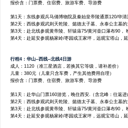
报价含：门票费、住宿费、旅游车费、导游费
第1天：东线参观兵马俑博物院及秦始皇帝陵通票120/华
第2天：西线参观武则天乾陵、懿德太子墓、永泰公主墓的大
第3天：赴北线参观黄帝陵、轩辕庙75/黄河壶口瀑布90，
第4天：赴延安参观杨家岭/枣园或王家坪，远观宝塔山，
行程4：华山--西线--北线4日游
成人：1120（准三星酒店，若换其它等级，请补差价）
儿童：380元（儿童只含车费，产生其他费用自理）
报价含：门票费、住宿费、旅游车费、导游费
第1天：赴华山门票160游览，晚住西安.（含北峰：往返进
第2天：西线参观武则天乾陵、懿德太子墓、永泰公主墓的大
第3天：赴北线参观黄帝陵、轩辕庙75/黄河壶口瀑布90，
第4天：赴延安参观杨家岭/枣园或王家坪，远观宝塔山，