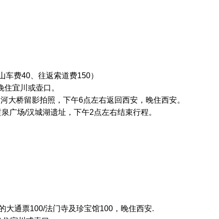
山车费40、往返索道费150）
 晚住宜川或壶口。
延河大桥留影拍照，下午6点左右返回西安，晚住西安。
喷泉广场/汉城湖遗址，下午2点左右结束行程。
通票100/法门寺及珍宝馆100，晚住西安.