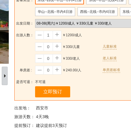
套餐类型：
东线--西线--华山--市内4日游
东线--华山--北线4日游
华山--北线--市内4日游
西线--北线--市内4日游
东线-
出发日期：
–
+
￥1200/成人
出游人数：
–
+
儿童标准
￥330/儿童
–
+
老人标准
￥330/老人
–
+
单房差标准
￥240.00/人
单房差 :
是否可退：
不可退
立即预订
出发地：
西安市
旅游天数：
4天3晚
提前预订：
建议提前3天预订