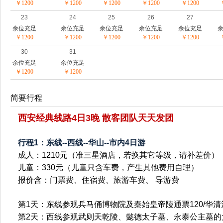
￥1200
￥1200
￥1200
￥1200
￥1200
23
24
25
26
27
余位充足
余位充足
余位充足
余位充足
余位充足
￥1200
￥1200
￥1200
￥1200
￥1200
30
31
余位充足
余位充足
￥1200
￥1200
简要行程
西安经典线路4日3晚 散客团队天天发团
行程1：东线--西线--华山--市内4日游
成人：1210元（准三星酒店，若换其它等级，请补差价）
儿童：330元（儿童只含车费，产生其他费用自理）
报价含：门票费、住宿费、旅游车费、 导游费
第1天：东线参观兵马俑博物院及秦始皇帝陵通票120/华
第2天：西线参观武则天乾陵、懿德太子墓、永泰公主墓的大